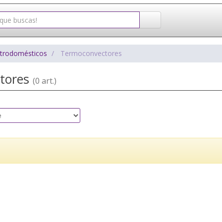
ctrodomésticos
Termoconvectores
tores
(0 art.)