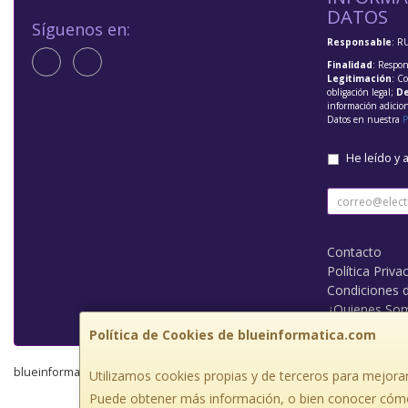
DATOS
Síguenos en:
Responsable
: R
Finalidad
: Respon
Legitimación
: C
obligación legal;
De
información adicio
Datos en nuestra
P
He leído y 
Contacto
Política Priva
Condiciones 
¿Quienes So
Política de Cookies de blueinformatica.com
blueinformatica.com © 2026
Utilizamos cookies propias y de terceros para mejorar
Puede obtener más información, o bien conocer cómo