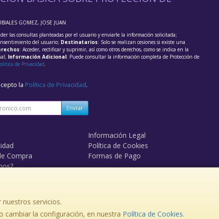
UBIALES GOMEZ, JOSE JUAN
der las consultas planteadas por el usuario y enviarle la información solicitada;
onsentimiento del usuario;
Destinatarios
: Solo se realizan cesiones si existe una
rechos
: Acceder, rectificar y suprimir, así como otros derechos, como se indica en la
nal;
Información Adicional
: Puede consultar la información completa de Protección de
olítica de Privacidad
.
acepto la
Política de Privacidad
.
Enviar
Información Legal
cidad
Política de Cookies
de Compra
Formas de Pago
mos?
 nuestros servicios.
 cambiar la configuración, en nuestra
, , , , España. - C.I.F.: 33978505F - Tfno:
Política de Cookies
.