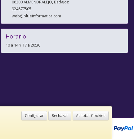
06200
ALMENDRALEJO
,
Badajoz
924677505
web@blueinformatica.com
Horario
10 a 14 Y 17 a 20:30
Configurar
Rechazar
Aceptar Cookies