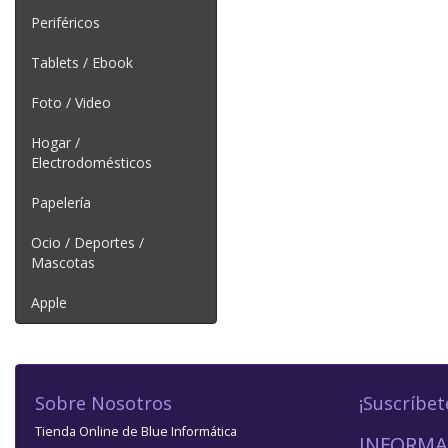
Periféricos
Tablets / Ebook
Foto / Video
Hogar /
Electrodomésticos
Papelería
Ocio / Deportes /
Mascotas
Apple
Sobre Nosotros
¡Suscríbet
Tienda Online de Blue Informática
INFORMA