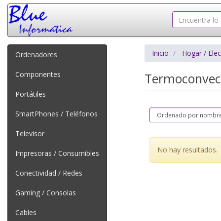
Inicio
Hogar / Ele
Ordenadores
Componentes
Termoconvec
Portátiles
SmartPhones / Teléfonos
Televisor
No hay resultados.
Impresoras / Consumibles
Conectividad / Redes
Gaming / Consolas
Cables