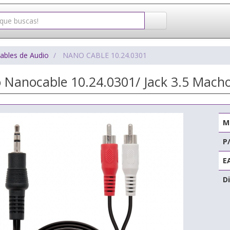
ables de Audio
NANO CABLE 10.24.0301
o Nanocable 10.24.0301/ Jack 3.5 Mach
M
P
E
Di