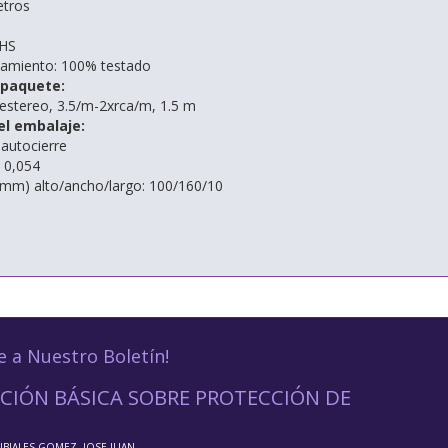
etros
oHS
namiento: 100% testado
 paquete:
 estereo, 3.5/m-2xrca/m, 1.5 m
el embalaje:
 autocierre
: 0,054
(mm) alto/ancho/largo: 100/160/10
e a Nuestro Boletín!
CIÓN BÁSICA SOBRE PROTECCIÓN DE
UBIALES GOMEZ, JOSE JUAN