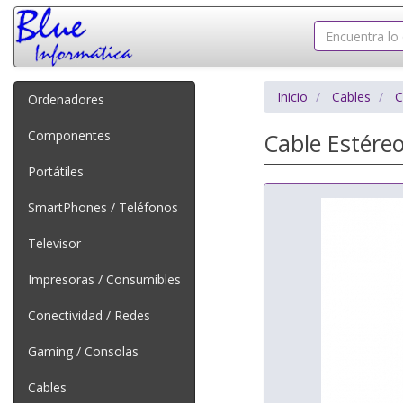
Inicio
Cables
C
Ordenadores
Componentes
Cable Estére
Portátiles
SmartPhones / Teléfonos
Televisor
Impresoras / Consumibles
Conectividad / Redes
Gaming / Consolas
Cables