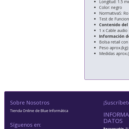
Longitud: 1.5 m
Color: negro
NormativaS: R
Test de Funcio
Contenido del
1 x Cable audio
Información d
Bolsa retail con
Peso aprox.(kg)
Medidas aprox.
Sobre Nosotros
¡Suscríbet
Tienda Online de Blue Informática
INFORMA
DATOS
Síguenos en:
Responsable
: R