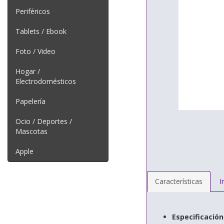
Periféricos
Tablets / Ebook
Foto / Video
Hogar /
Electrodomésticos
Papelería
Ocio / Deportes /
Mascotas
Apple
Características
I
Especificación