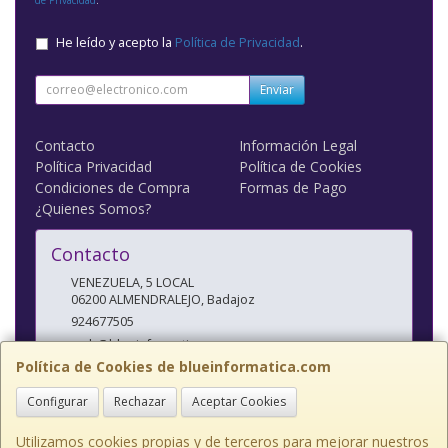
He leído y acepto la
Política de Privacidad
.
Enviar
Contacto
Información Legal
Política Privacidad
Política de Cookies
Condiciones de Compra
Formas de Pago
¿Quienes Somos?
Contacto
VENEZUELA, 5 LOCAL
06200
ALMENDRALEJO
,
Badajoz
924677505
web@blueinformatica.com
Política de Cookies de blueinformatica.com
Configurar
Rechazar
Aceptar Cookies
Horario
10 a 14 Y 17 a 20:30
Utilizamos cookies propias y de terceros para mejorar nuestros