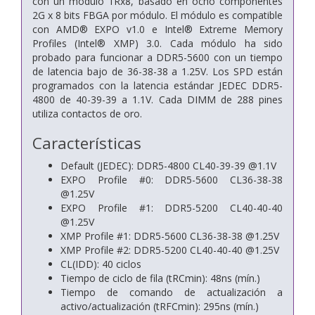
con un módulo 1Rx8, basado en ocho componentes
2G x 8 bits FBGA por módulo. El módulo es compatible
con AMD® EXPO v1.0 e Intel® Extreme Memory
Profiles (Intel® XMP) 3.0. Cada módulo ha sido
probado para funcionar a DDR5-5600 con un tiempo
de latencia bajo de 36-38-38 a 1.25V. Los SPD están
programados con la latencia estándar JEDEC DDR5-
4800 de 40-39-39 a 1.1V. Cada DIMM de 288 pines
utiliza contactos de oro.
Características
Default (JEDEC): DDR5-4800 CL40-39-39 @1.1V
EXPO Profile #0: DDR5-5600 CL36-38-38
@1.25V
EXPO Profile #1: DDR5-5200 CL40-40-40
@1.25V
XMP Profile #1: DDR5-5600 CL36-38-38 @1.25V
XMP Profile #2: DDR5-5200 CL40-40-40 @1.25V
CL(IDD): 40 ciclos
Tiempo de ciclo de fila (tRCmin): 48ns (mín.)
Tiempo de comando de actualización a
activo/actualización (tRFCmin): 295ns (mín.)