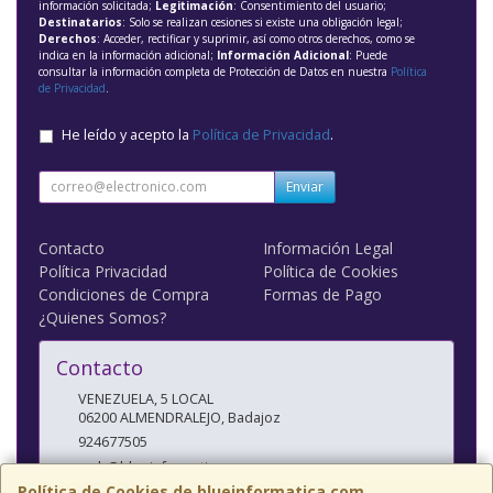
información solicitada;
Legitimación
: Consentimiento del usuario;
Destinatarios
: Solo se realizan cesiones si existe una obligación legal;
Derechos
: Acceder, rectificar y suprimir, así como otros derechos, como se
indica en la información adicional;
Información Adicional
: Puede
consultar la información completa de Protección de Datos en nuestra
Política
de Privacidad
.
He leído y acepto la
Política de Privacidad
.
Enviar
Contacto
Información Legal
Política Privacidad
Política de Cookies
Condiciones de Compra
Formas de Pago
¿Quienes Somos?
Contacto
VENEZUELA, 5 LOCAL
06200
ALMENDRALEJO
,
Badajoz
924677505
web@blueinformatica.com
Política de Cookies de blueinformatica.com