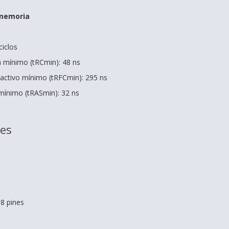
 memoria
ciclos
a mínimo (tRCmin): 48 ns
activo mínimo (tRFCmin): 295 ns
 mínimo (tRASmin): 32 ns
nes
8 pines