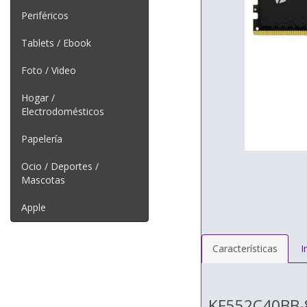
Periféricos
Tablets / Ebook
Foto / Video
Hogar /
Electrodomésticos
Papelería
Ocio / Deportes /
Mascotas
Apple
Características
I
KF552C40BB-