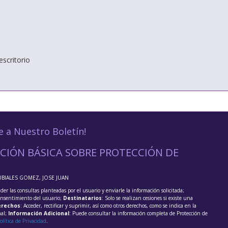
scritorio
e a Nuestro Boletín!
CIÓN BÁSICA SOBRE PROTECCIÓN DE
UBIALES GOMEZ, JOSE JUAN
der las consultas planteadas por el usuario y enviarle la información solicitada;
onsentimiento del usuario;
Destinatarios
: Solo se realizan cesiones si existe una
rechos
: Acceder, rectificar y suprimir, así como otros derechos, como se indica en la
nal;
Información Adicional
: Puede consultar la información completa de Protección de
olítica de Privacidad
.