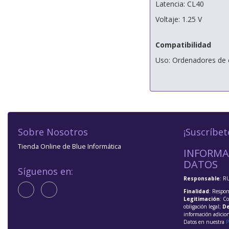
Latencia: CL40
Voltaje: 1.25 V
Compatibilidad
Uso: Ordenadores de e
Sobre Nosotros
¡Suscríbet
Tienda Online de Blue Informática
INFORMA
DATOS
Síguenos en:
Responsable
: R
Finalidad
: Respon
Legitimación
: C
obligación legal;
De
información adicio
Datos en nuestra
P