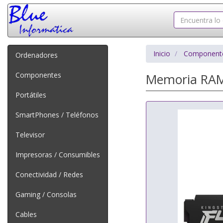
Inicio
Component
Ordenadores
Componentes
Memoria RAM
Portátiles
SmartPhones / Teléfonos
Televisor
Impresoras / Consumibles
Conectividad / Redes
Gaming / Consolas
Cables