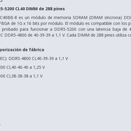
R5-5200 CL40 DIMM de 288 pines
2C40BB-8 es un módulo de memoria SDRAM (DRAM síncrona) DDR5
GA de 1G x 16 bits por módulo. El módulo es compatible con los per
 probado para funcionar a DDR5-5200 con una latencia baja de 
EC DDR5-4800 de 40-39-39 a 1,1 V. Cada DIMM de 288 pines utiliza 
orización de fábrica
EDEC): DDR5-4800 CL40-39-39 a 1,1 V
200 CL40-40-40 a 1,25 V
800 CL38-38-38 a 1,1 V
V