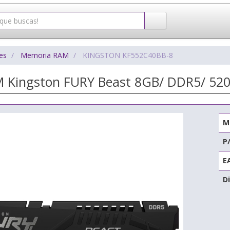
es
Memoria RAM
KINGSTON KF552C40BB-8
 Kingston FURY Beast 8GB/ DDR5/ 52
M
P
E
Di