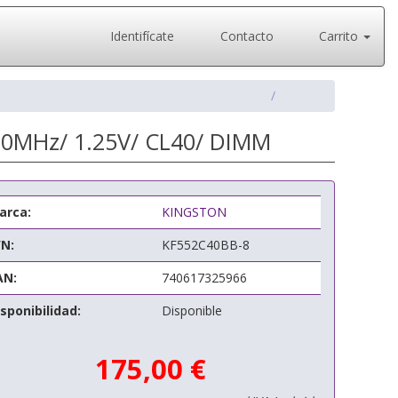
Identifícate
Contacto
Carrito
00MHz/ 1.25V/ CL40/ DIMM
arca:
KINGSTON
/N:
KF552C40BB-8
AN:
740617325966
sponibilidad:
Disponible
175,00 €