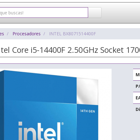
es
Procesadores
INTEL BX8071514400F
ntel Core i5-14400F 2.50GHz Socket 170
M
P
E
Di