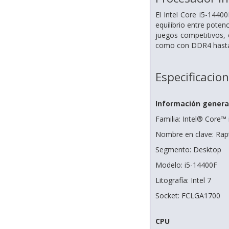
El Intel Core i5-1440
equilibrio entre poten
juegos competitivos,
como con DDR4 hasta 3
Especificacio
Información genera
Familia: Intel® Core™ 
Nombre en clave: Rap
Segmento: Desktop
Modelo: i5-14400F
Litografía: Intel 7
Socket: FCLGA1700
CPU