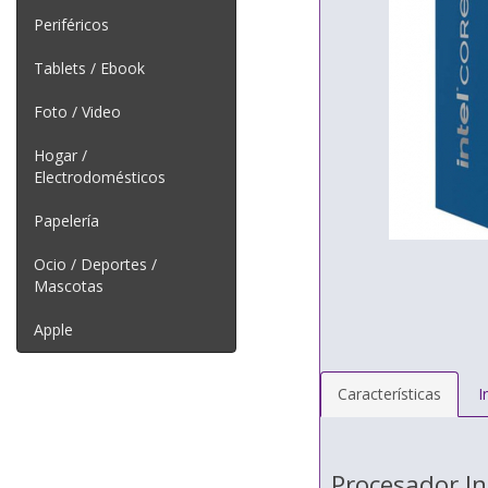
Periféricos
Tablets / Ebook
Foto / Video
Hogar /
Electrodomésticos
Papelería
Ocio / Deportes /
Mascotas
Apple
Características
I
Procesador In