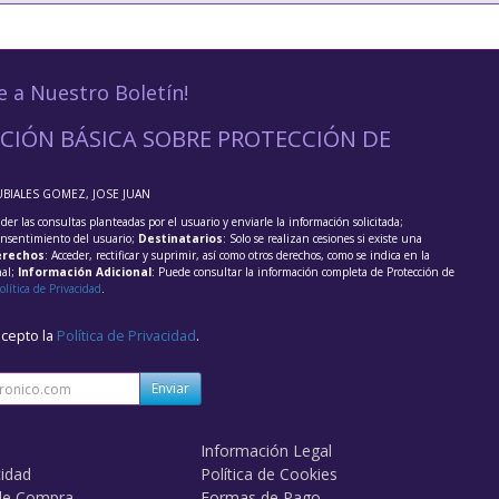
e a Nuestro Boletín!
CIÓN BÁSICA SOBRE PROTECCIÓN DE
UBIALES GOMEZ, JOSE JUAN
der las consultas planteadas por el usuario y enviarle la información solicitada;
onsentimiento del usuario;
Destinatarios
: Solo se realizan cesiones si existe una
rechos
: Acceder, rectificar y suprimir, así como otros derechos, como se indica en la
nal;
Información Adicional
: Puede consultar la información completa de Protección de
olítica de Privacidad
.
acepto la
Política de Privacidad
.
Enviar
Información Legal
cidad
Política de Cookies
de Compra
Formas de Pago