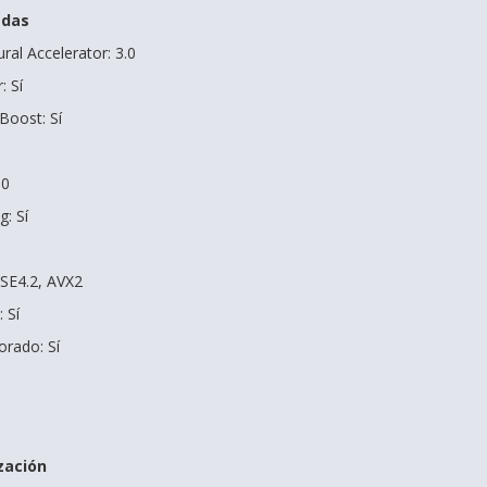
adas
ral Accelerator: 3.0
: Sí
Boost: Sí
.0
: Sí
SSE4.2, AVX2
 Sí
rado: Sí
zación