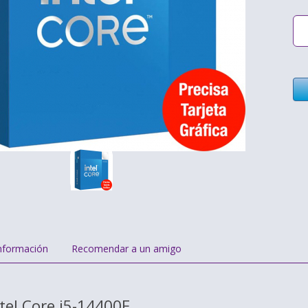
nformación
Recomendar a un amigo
tel Core i5-14400F