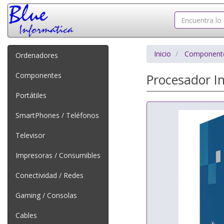
Inicio
Component
Ordenadores
Componentes
Procesador I
Portátiles
SmartPhones / Teléfonos
Televisor
Impresoras / Consumibles
Conectividad / Redes
Gaming / Consolas
Cables