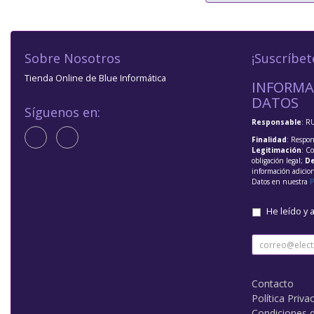
Sobre Nosotros
¡Suscríbet
Tienda Online de Blue Informática
INFORMA
DATOS
Síguenos en:
Responsable
: R
Finalidad
: Respon
Legitimación
: C
obligación legal;
De
información adicio
Datos en nuestra
P
He leído y 
Contacto
Política Priva
Condiciones 