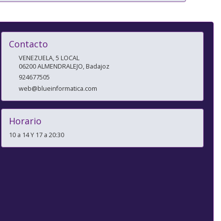
Contacto
VENEZUELA, 5 LOCAL
06200
ALMENDRALEJO
,
Badajoz
924677505
web@blueinformatica.com
Horario
10 a 14 Y 17 a 20:30