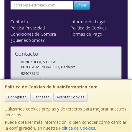
Enviar
Contacto
Información Legal
Política Privacidad
Política de Cookies
Condiciones de Compra
Formas de Pago
¿Quienes Somos?
Contacto
VENEZUELA, 5 LOCAL
06200
ALMENDRALEJO
,
Badajoz
924677505
web@blueinformatica.com
Política de Cookies de blueinformatica.com
Configurar
Rechazar
Aceptar Cookies
Horario
10 a 14 Y 17 a 20:30
Utilizamos cookies propias y de terceros para mejorar nuestros
servicios.
Puede obtener más información, o bien conocer cómo cambiar
la configuración, en nuestra
Política de Cookies
.
, , , , España. - C.I.F.: 33978505F - Tfno: