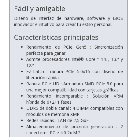
Fácil y amigable
Diseño de interfaz de hardware, software y BIOS
innovador e intuitivo para crear tu estilo personal.
Características principales
Rendimiento de PCIe Gen5 : Sincronización
perfecta para ganar
Admite procesadores Intel® Core™ 14.º, 13.º y
12.º
EZ-Latch : ranura PCIe 5.0x16 con diseño de
liberación rápida
Ranura PCIe UD : Armadura SMD PCIe 5.0 para
una mejor compatibilidad con tarjetas gráficas
Rendimiento incomparable : Solución VRM
híbrida de 6+2+1 fases
DDR5 de doble canal : 4 DIMM compatibles con
módulos de memoria XMP
Redes rápidas : LAN de 2,5 GbE
Almacenamiento de próxima generación : 2
conectores PCIe 4.0 2x M.2