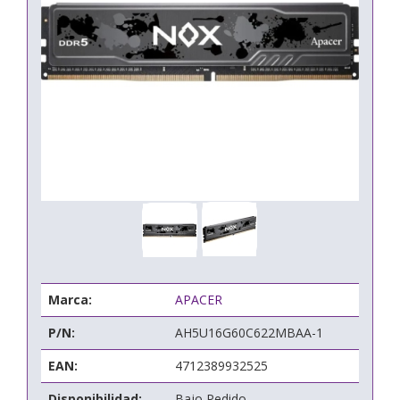
Marca:
APACER
P/N:
AH5U16G60C622MBAA-1
EAN:
4712389932525
Disponibilidad:
Bajo Pedido