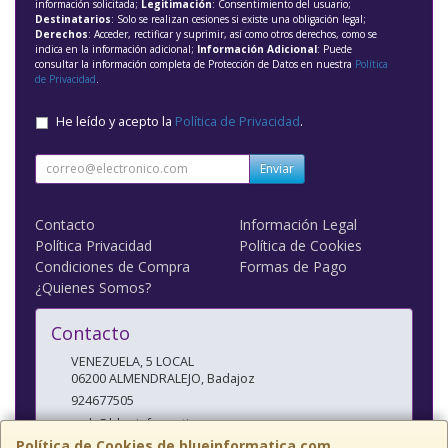
información solicitada;
Legitimación
: Consentimiento del usuario;
Destinatarios
: Solo se realizan cesiones si existe una obligación legal;
Derechos
: Acceder, rectificar y suprimir, así como otros derechos, como se
indica en la información adicional;
Información Adicional
: Puede
consultar la información completa de Protección de Datos en nuestra
Política
de Privacidad
.
He leído y acepto la
Política de Privacidad
.
Enviar
Contacto
Información Legal
Política Privacidad
Política de Cookies
Condiciones de Compra
Formas de Pago
¿Quienes Somos?
Contacto
VENEZUELA, 5 LOCAL
06200
ALMENDRALEJO
,
Badajoz
924677505
web@blueinformatica.com
Política de Cookies de blueinformatica.com