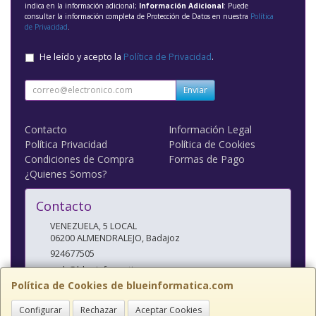
indica en la información adicional;
Información Adicional
: Puede
consultar la información completa de Protección de Datos en nuestra
Política
de Privacidad
.
He leído y acepto la
Política de Privacidad
.
Enviar
Contacto
Información Legal
Política Privacidad
Política de Cookies
Condiciones de Compra
Formas de Pago
¿Quienes Somos?
Contacto
VENEZUELA, 5 LOCAL
06200
ALMENDRALEJO
,
Badajoz
924677505
web@blueinformatica.com
Política de Cookies de blueinformatica.com
Configurar
Rechazar
Aceptar Cookies
Horario