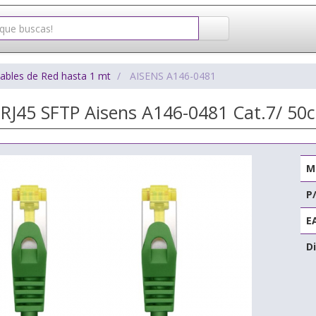
ables de Red hasta 1 mt
AISENS A146-0481
 RJ45 SFTP Aisens A146-0481 Cat.7/ 50
M
P
E
Di