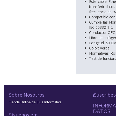
Este cable Eth
transferir dato
frecuencia de t
Compatible con 
Cumple las Norm
IEC 60332-1-2.
Conductor OFC (
Libre de halóge
Longitud: 50 C
Color: Verde
Normativas: Ro
Test de funcio
Sobre Nosotros
¡Suscríbet
Tienda Online de Blue Informática
INFORMA
DATOS
Síguenos en: