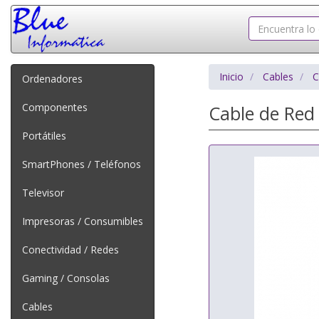
Inicio
Cables
C
Ordenadores
Componentes
Cable de Red
Portátiles
SmartPhones / Teléfonos
Televisor
Impresoras / Consumibles
Conectividad / Redes
Gaming / Consolas
Cables