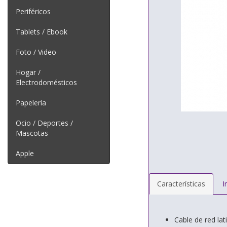
Periféricos
Tablets / Ebook
Foto / Video
Hogar /
Electrodomésticos
Papelería
Ocio / Deportes /
Mascotas
Apple
Características
I
Cable de red l