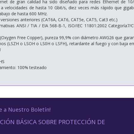
ernet de gran calidad ha sido diseñado para redes Ethernet de 10
s a velocidades de hasta 10 Gbit/s, diez veces más rápido que gigab
rabajo de hasta 600 MHz.
versiones anteriores (CAT6A, CAT6, CAT5e, CAT5, Cat3 etc.)
ativas ANSI / TIA / EIA 568-B-1, ISO/IEC 11801:2002 Categoría7/Cl
Oxygen Free Copper), pureza 99,9% con diámetro AWG26 que garanti
nos (LSZH o LSOH o LS0H o LSFH), retardante al fuego y con baja 
M
HS
namiento: 100% testeado
e a Nuestro Boletín!
CIÓN BÁSICA SOBRE PROTECCIÓN DE