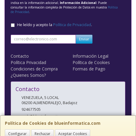
indica en la información adicional;
Información Adicional
: Puede
consultar la información completa de Protección de Datos en nuestra
Política
de Privacidad
.
He leído y acepto la
Política de Privacidad
.
Enviar
Contacto
Información Legal
Política Privacidad
Política de Cookies
Condiciones de Compra
Formas de Pago
¿Quienes Somos?
Contacto
VENEZUELA, 5 LOCAL
06200
ALMENDRALEJO
,
Badajoz
924677505
web@blueinformatica.com
Política de Cookies de blueinformatica.com
Configurar
Rechazar
Aceptar Cookies