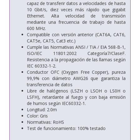
capaz de transferir datos a velocidades de hasta
10 Gbit/s, diez veces más rápido que gigabit
Ethernet. Alta velocidad de transmisión
mediante una frecuencia de trabajo de hasta
600 MHz.
Compatible con versión anterior (CAT6A, CAT6,
CAT5e, CAT5, Cat3 etc.)
Cumple las Normativas ANSI / TIA / EIA 568-B-1,
ISO/IEC 11801:2002 Categoría7/ClaseF.
Resistencia a la propagación de las llamas según
IEC 60332-1-2.
Conductor OFC (Oxygen Free Copper), pureza
99,9% con diámetro AWG26 que garantiza la
transferencia de datos
Libre de halógenos (LSZH o LSOH o LS0H o
LSFH), retardante al fuego y con baja emisión
de humos según IEC60332-1.
Longitud: 2.0m
Color: Gris
Normativas: RoHS
Test de funcionamiento: 100% testado