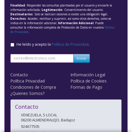
Finalidad
: Responder las consultas planteadas por el usuario y enviarle la
información solicitada;
Legitimación
: Consentimiento del usuario;
Destinatarios
: Solo se realizan cesiones si existe una obligación legal;
Derechos
: Acceder, rectificar y suprimir, así como otros derechos, como se
indica en la información adicional;
Información Adicional
: Puede
consultar la información completa de Protección de Datos en nuestra
Política
de Privacidad
.
He leído y acepto la
Política de Privacidad
.
Enviar
Contacto
Información Legal
Política Privacidad
Política de Cookies
Condiciones de Compra
Formas de Pago
¿Quienes Somos?
Contacto
VENEZUELA, 5 LOCAL
06200
ALMENDRALEJO
,
Badajoz
924677505