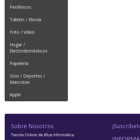
Periféricos
Tablets / Ebook
Foto / Video
Hogar /
Electrodomésticos
Papelería
Ocio / Deportes /
Mascotas
Apple
Sobre Nosotros
¡Suscríbet
Tienda Online de Blue Informática
INFORMA