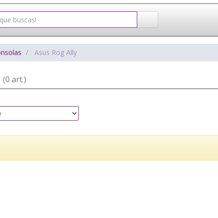
onsolas
Asus Rog Ally
y
(0 art.)