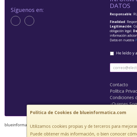
DATOS
Síguenos en:
Responsable
: R
Finalidad
: Respon
Legitimación
: C
obligación legal;
De
información adicio
Datos en nuestra
P
He leído y 
Contacto
Política Priva
Condiciones 
¿Quienes So
Política de Cookies de blueinformatica.com
blueinformatica.com © 2026
Utilizamos cookies propias y de terceros para mejorar
Puede obtener más información, o bien conocer cómo