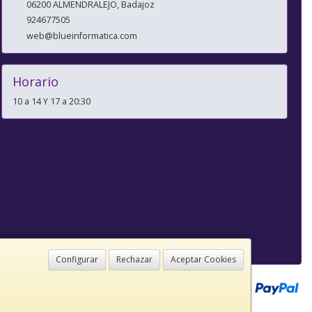
06200
ALMENDRALEJO
,
Badajoz
924677505
web@blueinformatica.com
Horario
10 a 14 Y 17 a 20:30
Configurar
Rechazar
Aceptar Cookies