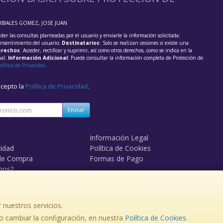
UBIALES GOMEZ, JOSE JUAN
der las consultas planteadas por el usuario y enviarle la información solicitada;
onsentimiento del usuario;
Destinatarios
: Solo se realizan cesiones si existe una
rechos
: Acceder, rectificar y suprimir, así como otros derechos, como se indica en la
nal;
Información Adicional
: Puede consultar la información completa de Protección de
olítica de Privacidad
.
acepto la
Política de Privacidad
.
Enviar
Información Legal
cidad
Política de Cookies
de Compra
Formas de Pago
mos?
 nuestros servicios.
 cambiar la configuración, en nuestra
, , , , España. - C.I.F.: 33978505F - Tfno:
Política de Cookies
.