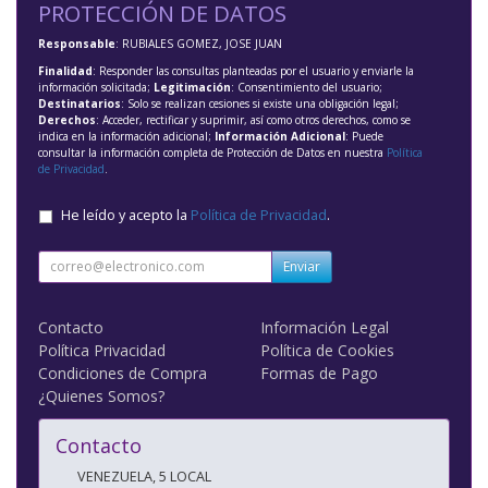
PROTECCIÓN DE DATOS
Responsable
: RUBIALES GOMEZ, JOSE JUAN
Finalidad
: Responder las consultas planteadas por el usuario y enviarle la
información solicitada;
Legitimación
: Consentimiento del usuario;
Destinatarios
: Solo se realizan cesiones si existe una obligación legal;
Derechos
: Acceder, rectificar y suprimir, así como otros derechos, como se
indica en la información adicional;
Información Adicional
: Puede
consultar la información completa de Protección de Datos en nuestra
Política
de Privacidad
.
He leído y acepto la
Política de Privacidad
.
Enviar
Contacto
Información Legal
Política Privacidad
Política de Cookies
Condiciones de Compra
Formas de Pago
¿Quienes Somos?
Contacto
VENEZUELA, 5 LOCAL