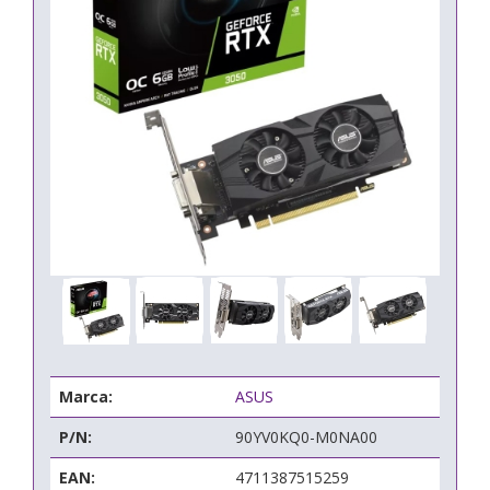
Marca:
ASUS
P/N:
90YV0KQ0-M0NA00
EAN:
4711387515259