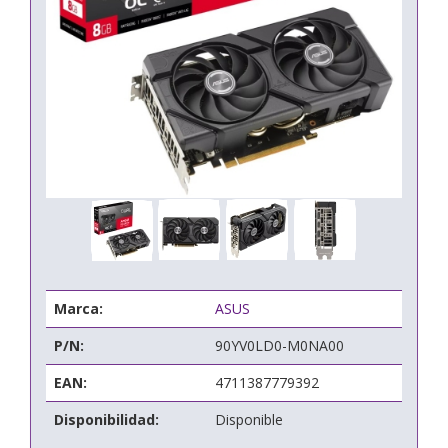
Marca:
ASUS
P/N:
90YV0LD0-M0NA00
EAN:
4711387779392
Disponibilidad:
Disponible