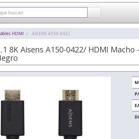
ables HDMI
AISENS A150-0422
.1 8K Aisens A150-0422/ HDMI Macho 
Negro
M
P
E
Di