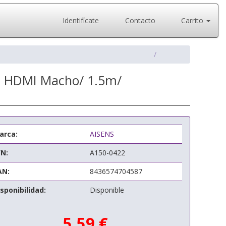
Identifícate
Contacto
Carrito
- HDMI Macho/ 1.5m/
arca:
AISENS
/N:
A150-0422
AN:
8436574704587
sponibilidad:
Disponible
5,59 €