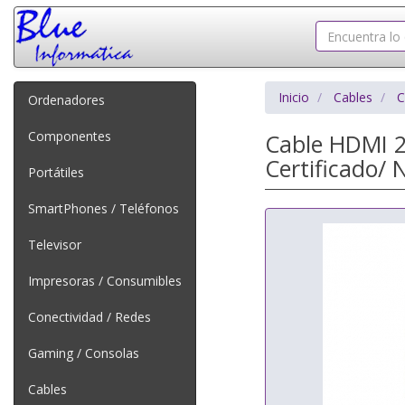
Inicio
Cables
C
Ordenadores
Componentes
Cable HDMI 2
Certificado/ 
Portátiles
SmartPhones / Teléfonos
Televisor
Impresoras / Consumibles
Conectividad / Redes
Gaming / Consolas
Cables