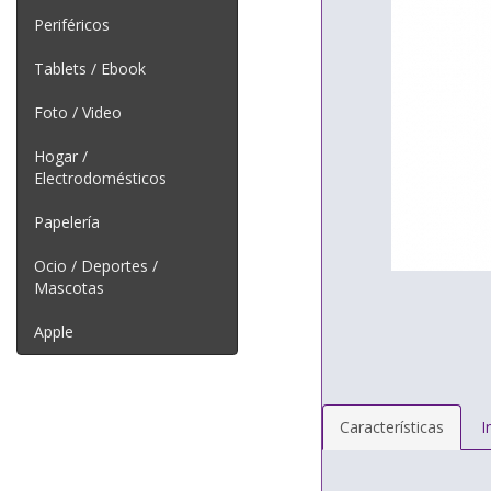
Periféricos
Tablets / Ebook
Foto / Video
Hogar /
Electrodomésticos
Papelería
Ocio / Deportes /
Mascotas
Apple
Características
I