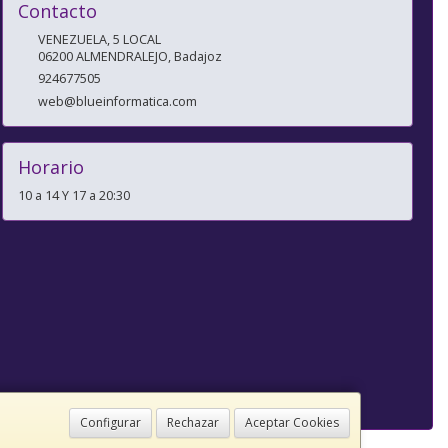
Contacto
VENEZUELA, 5 LOCAL
06200
ALMENDRALEJO
,
Badajoz
924677505
web@blueinformatica.com
Horario
10 a 14 Y 17 a 20:30
Configurar
Rechazar
Aceptar Cookies