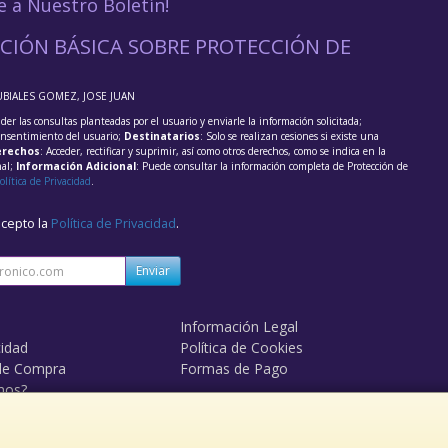
e a Nuestro Boletín!
CIÓN BÁSICA SOBRE PROTECCIÓN DE
UBIALES GOMEZ, JOSE JUAN
der las consultas planteadas por el usuario y enviarle la información solicitada;
onsentimiento del usuario;
Destinatarios
: Solo se realizan cesiones si existe una
rechos
: Acceder, rectificar y suprimir, así como otros derechos, como se indica en la
nal;
Información Adicional
: Puede consultar la información completa de Protección de
olítica de Privacidad
.
acepto la
Política de Privacidad
.
Enviar
Información Legal
cidad
Política de Cookies
de Compra
Formas de Pago
mos?