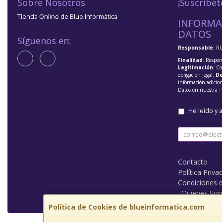
Sobre Nosotros
¡Suscríbet
Tienda Online de Blue Informática
INFORMA
DATOS
Síguenos en:
Responsable
: R
Finalidad
: Respon
Legitimación
: C
obligación legal;
De
información adicio
Datos en nuestra
P
He leído y 
Contacto
Política Priva
Condiciones 
¿Quienes So
Política de Cookies de blueinformatica.com