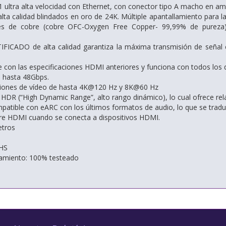
 ultra alta velocidad con Ethernet, con conector tipo A macho en 
lta calidad blindados en oro de 24K. Múltiple apantallamiento para l
s de cobre (cobre OFC-Oxygen Free Copper- 99,99% de pureza) 
IFICADO de alta calidad garantiza la máxima transmisión de señal en
 con las especificaciones HDMI anteriores y funciona con todos los 
 hasta 48Gbps.
ciones de vídeo de hasta 4K@120 Hz y 8K@60 Hz
HDR (“High Dynamic Range”, alto rango dinámico), lo cual ofrece rel
atible con eARC con los últimos formatos de audio, lo que se traduce
re HDMI cuando se conecta a dispositivos HDMI.
etros
HS
namiento: 100% testeado