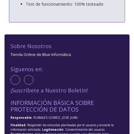
Test de funcionamiento: 100% testeado
Sobre Nosotros
Tienda Online de Blue Informática
Síguenos en:
¡Suscríbete a Nuestro Boletín!
INFORMACIÓN BÁSICA SOBRE
PROTECCIÓN DE DATOS
Responsable
: RUBIALES GOMEZ, JOSE JUAN
Finalidad
: Responder las consultas planteadas por el usuario y enviarle la
información solicitada;
Legitimación
: Consentimiento del usuario;
Destinatarios
: Solo se realizan cesiones si existe una obligación legal;