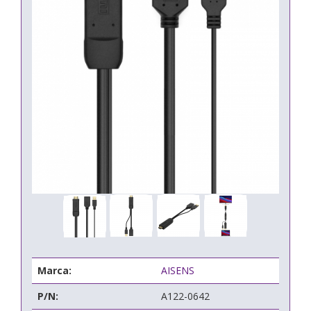
Marca:
AISENS
P/N:
A122-0642