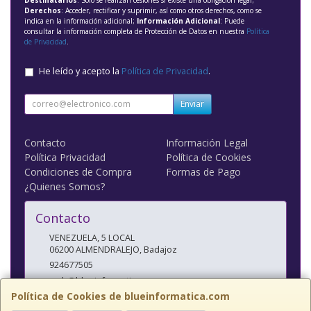
Derechos
: Acceder, rectificar y suprimir, así como otros derechos, como se
indica en la información adicional;
Información Adicional
: Puede
consultar la información completa de Protección de Datos en nuestra
Política
de Privacidad
.
He leído y acepto la
Política de Privacidad
.
Enviar
Contacto
Información Legal
Política Privacidad
Política de Cookies
Condiciones de Compra
Formas de Pago
¿Quienes Somos?
Contacto
VENEZUELA, 5 LOCAL
06200
ALMENDRALEJO
,
Badajoz
924677505
web@blueinformatica.com
Política de Cookies de blueinformatica.com