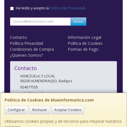
He leído y acepto la
Política de Privacidad
.
Enviar
Contacto
Información Legal
Política Privacidad
Política de Cookies
Condiciones de Compra
Formas de Pago
¿Quienes Somos?
Contacto
VENEZUELA, 5 LOCAL
06200
ALMENDRALEJO
,
Badajoz
924677505
web@blueinformatica.com
Política de Cookies de blueinformatica.com
Configurar
Rechazar
Aceptar Cookies
Horario
10 a 14 Y 17 a 20:30
Utilizamos cookies propias y de terceros para mejorar nuestros
servicios.